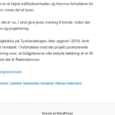
ve er at højne trafiksikkerheden og fremme forholdene for
em vores del af byen.
t det er nu, I skal give jeres mening til kende. Inden der
ce og projektering.
ligblokke på Tysklandskajen, blev opgivet i 2019, fordi
 rentabelt. I forbindelse med det projekt protesterede
ing over, at boligplanerne ville betyde fældning af et 30
gste del af Åløkkeskoven.
spørgeskemaet
.
koven
,
Cykelsti
,
Gammelsø
,
Kanalvej
,
Odense Inderhavn
,
Drevet af WordPress