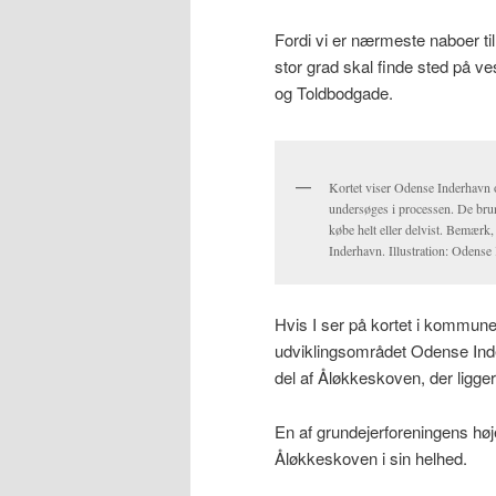
Fordi vi er nærmeste naboer ti
stor grad skal finde sted på v
og Toldbodgade.
Kortet viser Odense Inderhavn
undersøges i processen. De brun
købe helt eller delvist. Bemærk
Inderhavn. Illustration: Oden
Hvis I ser på kortet i kommun
udviklingsområdet Odense Inder
del af Åløkkeskoven, der lig
En af grundejerforeningens høj
Åløkkeskoven i sin helhed.