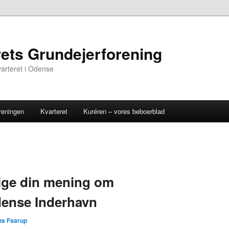
ets Grundejerforening
varteret i Odense
reningen
Kvarteret
Kuréren – vores beboerblad
sige din mening om
dense Inderhavn
s Faarup