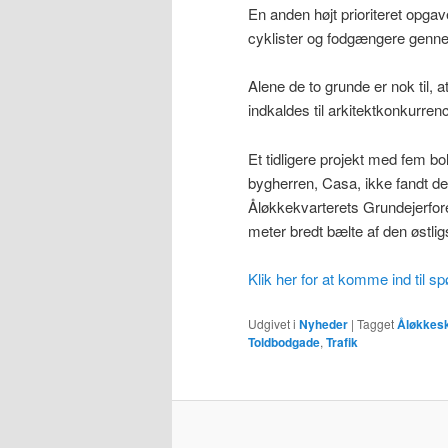
En anden højt prioriteret opga
cyklister og fodgængere genn
Alene de to grunde er nok til, a
indkaldes til arkitektkonkurren
Et tidligere projekt med fem bo
bygherren, Casa, ikke fandt det
Åløkkekvarterets Grundejerforen
meter bredt bælte af den østli
Klik her for at komme ind til 
Udgivet i
Nyheder
|
Tagget
Åløkkes
Toldbodgade
,
Trafik