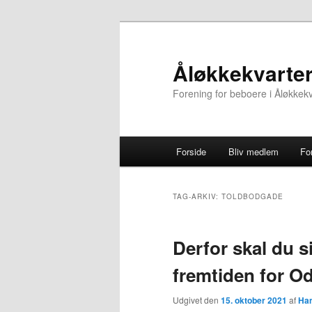
Fortsæt
Fortsæt
til
til
primært
sekundært
Åløkkekvarter
indhold
indhold
Forening for beboere i Åløkkek
Hovedmenu
Forside
Bliv medlem
Fo
TAG-ARKIV:
TOLDBODGADE
Derfor skal du 
fremtiden for O
Udgivet den
15. oktober 2021
af
Han