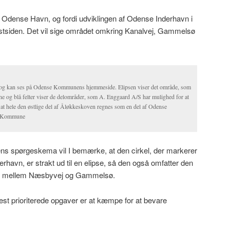
l Odense Havn, og fordi udviklingen af Odense Inderhavn i
estsiden. Det vil sige området omkring Kanalvej, Gammelsø
 og kan ses på Odense Kommunens hjemmeside. Elipsen viser det område, som
e og blå felter viser de delområder, som A. Enggaard A/S har mulighed for at
, at hele den østlige del af Åløkkeskoven regnes som en del af Odense
se Kommune
ens spørgeskema vil I bemærke, at den cirkel, der markerer
havn, er strakt ud til en elipse, så den også omfatter den
ger mellem Næsbyvej og Gammelsø.
est prioriterede opgaver er at kæmpe for at bevare