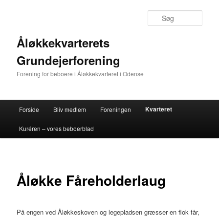
Fortsæt
til
Søg
primært
indhold
Åløkkekvarterets
Grundejerforening
Forening for beboere i Åløkkekvarteret i Odense
Hovedmenu
Kvarteret
Forside
Bliv medlem
Foreningen
Kuréren – vores beboerblad
Åløkke Fåreholderlaug
På engen ved Åløkkeskoven og legepladsen græsser en flok får,