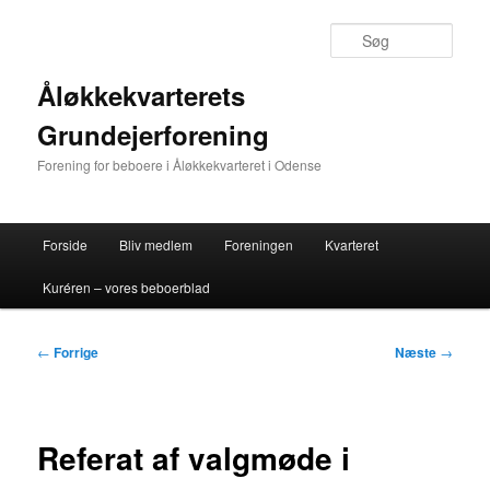
Fortsæt
til
Søg
primært
indhold
Åløkkekvarterets
Grundejerforening
Forening for beboere i Åløkkekvarteret i Odense
Hovedmenu
Forside
Bliv medlem
Foreningen
Kvarteret
Kuréren – vores beboerblad
Indlægsnavigation
←
Forrige
Næste
→
Referat af valgmøde i