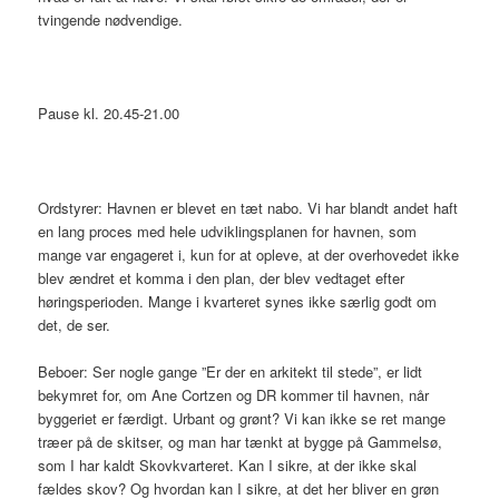
tvingende nødvendige.
Pause kl. 20.45-21.00
Ordstyrer: Havnen er blevet en tæt nabo. Vi har blandt andet haft
en lang proces med hele udviklingsplanen for havnen, som
mange var engageret i, kun for at opleve, at der overhovedet ikke
blev ændret et komma i den plan, der blev vedtaget efter
høringsperioden. Mange i kvarteret synes ikke særlig godt om
det, de ser.
Beboer: Ser nogle gange ”Er der en arkitekt til stede”, er lidt
bekymret for, om Ane Cortzen og DR kommer til havnen, når
byggeriet er færdigt. Urbant og grønt? Vi kan ikke se ret mange
træer på de skitser, og man har tænkt at bygge på Gammelsø,
som I har kaldt Skovkvarteret. Kan I sikre, at der ikke skal
fældes skov? Og hvordan kan I sikre, at det her bliver en grøn