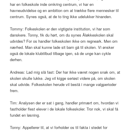
har en folkeskole inde omkring centrum, vi har en
havneudvidelse og en ambition om at trække flere mennesker til
centrum. Synes også, at de to ting ikke udelukker hinanden.
Tommy: Folkeskolen er den vigtigste institution, vi har som
danskere. Tonny, fik du hørt, om du synes Åløkkeskolen skal
udvides? For os handler folkeskolen ikke om regneark. Men om
nærhed. Man skal kunne lade sit barn gå til skolen. Vi ønsker
også de lokale klubtilbud tilbage igen, så de unge kan cykle
derhen.
Andreas: Lad mig slå fast: Der har ikke været nogen snak om, at
skolen skulle lukke. Jeg vil kigge seriøst videre på, om skolen
skal udvide. Folkeskolen herude vil bestå i mange valgperioder
frem.
Tim: Analysen der er sat i gang, handler primært om, hvordan vi
fastholder flest elever i de lokale folkeskoler. Tror nok, vi skal få
fundet en løsning.
Tonny: Appellerer til, at vi forholder os til fakta i stedet for