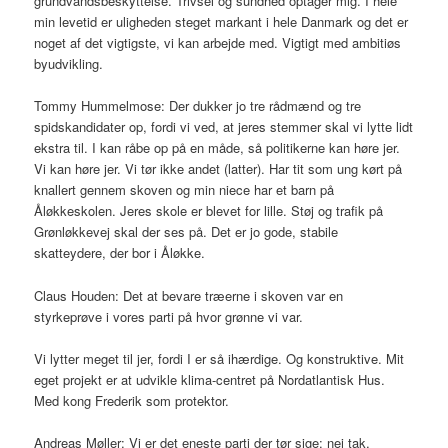
grundvandsbeskyttelse. Trivsel og sundhed optager mig. I hele
min levetid er uligheden steget markant i hele Danmark og det er
noget af det vigtigste, vi kan arbejde med. Vigtigt med ambitiøs
byudvikling.
Tommy Hummelmose: Der dukker jo tre rådmænd og tre
spidskandidater op, fordi vi ved, at jeres stemmer skal vi lytte lidt
ekstra til. I kan råbe op på en måde, så politikerne kan høre jer.
Vi kan høre jer. Vi tør ikke andet (latter). Har tit som ung kørt på
knallert gennem skoven og min niece har et barn på
Åløkkeskolen. Jeres skole er blevet for lille. Støj og trafik på
Grønløkkevej skal der ses på. Det er jo gode, stabile
skatteydere, der bor i Åløkke.
Claus Houden: Det at bevare træerne i skoven var en
styrkeprøve i vores parti på hvor grønne vi var.
Vi lytter meget til jer, fordi I er så ihærdige. Og konstruktive. Mit
eget projekt er at udvikle klima-centret på Nordatlantisk Hus.
Med kong Frederik som protektor.
Andreas Møller: Vi er det eneste parti der tør sige: nej tak,