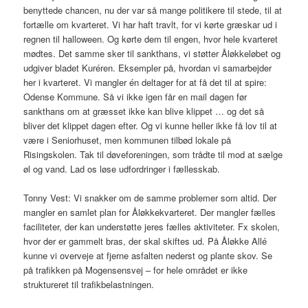
benyttede chancen, nu der var så mange politikere til stede, til at
fortælle om kvarteret. Vi har haft travlt, for vi kørte græskar ud i
regnen til halloween. Og kørte dem til engen, hvor hele kvarteret
mødtes. Det samme sker til sankthans, vi støtter Åløkkeløbet og
udgiver bladet Kuréren. Eksempler på, hvordan vi samarbejder
her i kvarteret. Vi mangler én deltager for at få det til at spire:
Odense Kommune. Så vi ikke igen får en mail dagen før
sankthans om at græsset ikke kan blive klippet … og det så
bliver det klippet dagen efter. Og vi kunne heller ikke få lov til at
være i Seniorhuset, men kommunen tilbød lokale på
Risingskolen. Tak til døveforeningen, som trådte til mod at sælge
øl og vand. Lad os løse udfordringer i fællesskab.
Tonny Vest: Vi snakker om de samme problemer som altid. Der
mangler en samlet plan for Åløkkekvarteret. Der mangler fælles
faciliteter, der kan understøtte jeres fælles aktiviteter. Fx skolen,
hvor der er gammelt bras, der skal skiftes ud. På Åløkke Allé
kunne vi overveje at fjerne asfalten nederst og plante skov. Se
på trafikken på Mogensensvej – for hele området er ikke
struktureret til trafikbelastningen.