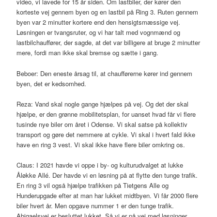
video, vi lavede for 15 år siden. Om lastbiler, der kører den
korteste vej gennem byen og en lastbil på Ring 3. Ruten gennem
byen var 2 minutter kortere end den hensigtsmæssige vej.
Løsningen er tvangsruter, og vi har talt med vognmænd og
lastbilchauffører, der sagde, at det var billigere at bruge 2 minutter
mere, fordi man ikke skal bremse og sætte i gang.
Beboer: Den eneste årsag til, at chaufførerne kører ind gennem
byen, det er kedsomhed.
Reza: Vand skal nogle gange hjælpes på vej. Og det der skal
hjælpe, er den grønne mobilitetsplan, for uanset hvad får vi flere
tusinde nye biler om året i Odense. Vi skal satse på kollektiv
transport og gøre det nemmere at cykle. Vi skal i hvert fald ikke
have en ring 3 vest. Vi skal ikke have flere biler omkring os.
Claus: I 2021 havde vi oppe i by- og kulturudvalget at lukke
Åløkke Allé. Der havde vi en løsning på at flytte den tunge trafik.
En ring 3 vil også hjælpe trafikken på Tietgens Alle og
Hunderupgade efter at man har lukket midtbyen. Vi får 2000 flere
biler hvert år. Men opgave nummer 1 er den tunge trafik.
Abigaelsvej er besluttet lukket. Så vi er på vej med løsninger.