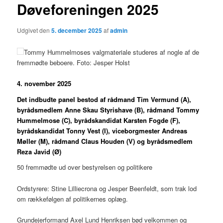
Døveforeningen 2025
Udgivet den
5. december 2025
af
admin
Tommy Hummelmoses valgmateriale studeres af nogle af de
fremmødte beboere. Foto: Jesper Holst
4. november 2025
Det indbudte panel bestod af rådmand Tim Vermund (A),
byrådsmedlem Anne Skau Styrishave (B), rådmand Tommy
Hummelmose (C), byrådskandidat Karsten Fogde (F),
byrådskandidat Tonny Vest (I), viceborgmester Andreas
Møller (M), rådmand Claus Houden (V) og byrådsmedlem
Reza Javid (Ø)
50 fremmødte ud over bestyrelsen og politikere
Ordstyrere: Stine Lilliecrona og Jesper Beenfeldt, som trak lod
om rækkefølgen af politikernes oplæg.
Grundejerformand Axel Lund Henriksen bød velkommen og