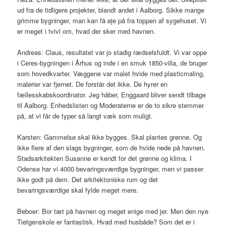
ud fra de tidligere projekter, blandt andet i Aalborg. Sikke mange
grimme bygninger, man kan få øje på fra toppen af sygehuset. Vi
er meget i tvivl om, hvad der sker med havnen.
Andreas: Claus, resultatet var jo stadig rædselsfuldt. Vi var oppe
i Ceres-bygningen i Århus og inde i en smuk 1850-villa, de bruger
som hovedkvarter. Væggene var malet hvide med plasticmaling,
malerier var fjernet. De forstår det ikke. De hyrer en
fællesskabskoordinator. Jeg håber, Enggaard bliver sendt tilbage
til Aalborg. Enhedslisten og Moderaterne er de to sikre stemmer
på, at vi får de typer så langt væk som muligt.
Karsten: Gammelsø skal ikke bygges. Skal plantes grønne. Og
ikke flere af den slags bygninger, som de hvide nede på havnen.
Stadsarkitekten Susanne er kendt for det grønne og klima. I
Odense har vi 4000 bevaringsværdige bygninger, men vi passer
ikke godt på dem. Det arkitektoniske rum og det
bevaringsværdige skal fylde meget mere.
Beboer: Bor tæt på havnen og meget enige med jer. Men den nye
Tietgenskole er fantastisk. Hvad med husbåde? Som det er i