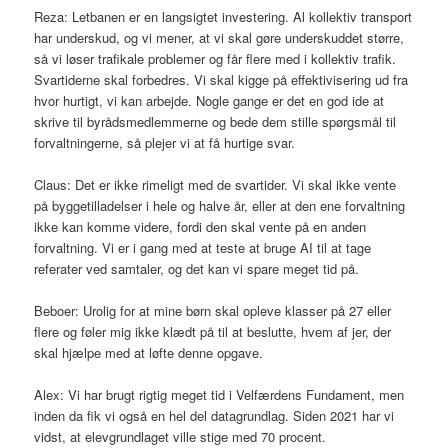
Reza: Letbanen er en langsigtet investering. Al kollektiv transport
har underskud, og vi mener, at vi skal gøre underskuddet større,
så vi løser trafikale problemer og får flere med i kollektiv trafik.
Svartiderne skal forbedres. Vi skal kigge på effektivisering ud fra
hvor hurtigt, vi kan arbejde. Nogle gange er det en god ide at
skrive til byrådsmedlemmerne og bede dem stille spørgsmål til
forvaltningerne, så plejer vi at få hurtige svar.
Claus: Det er ikke rimeligt med de svartider. Vi skal ikke vente
på byggetilladelser i hele og halve år, eller at den ene forvaltning
ikke kan komme videre, fordi den skal vente på en anden
forvaltning. Vi er i gang med at teste at bruge AI til at tage
referater ved samtaler, og det kan vi spare meget tid på.
Beboer: Urolig for at mine børn skal opleve klasser på 27 eller
flere og føler mig ikke klædt på til at beslutte, hvem af jer, der
skal hjælpe med at løfte denne opgave.
Alex: Vi har brugt rigtig meget tid i Velfærdens Fundament, men
inden da fik vi også en hel del datagrundlag. Siden 2021 har vi
vidst, at elevgrundlaget ville stige med 70 procent.