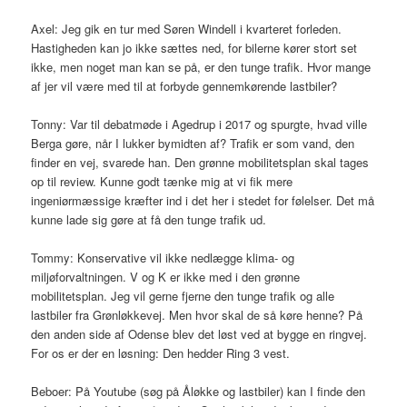
Axel: Jeg gik en tur med Søren Windell i kvarteret forleden.
Hastigheden kan jo ikke sættes ned, for bilerne kører stort set
ikke, men noget man kan se på, er den tunge trafik. Hvor mange
af jer vil være med til at forbyde gennemkørende lastbiler?
Tonny: Var til debatmøde i Agedrup i 2017 og spurgte, hvad ville
Berga gøre, når I lukker bymidten af? Trafik er som vand, den
finder en vej, svarede han. Den grønne mobilitetsplan skal tages
op til review. Kunne godt tænke mig at vi fik mere
ingeniørmæssige kræfter ind i det her i stedet for følelser. Det må
kunne lade sig gøre at få den tunge trafik ud.
Tommy: Konservative vil ikke nedlægge klima- og
miljøforvaltningen. V og K er ikke med i den grønne
mobilitetsplan. Jeg vil gerne fjerne den tunge trafik og alle
lastbiler fra Grønløkkevej. Men hvor skal de så køre henne? På
den anden side af Odense blev det løst ved at bygge en ringvej.
For os er der en løsning: Den hedder Ring 3 vest.
Beboer: På Youtube (søg på Åløkke og lastbiler) kan I finde den