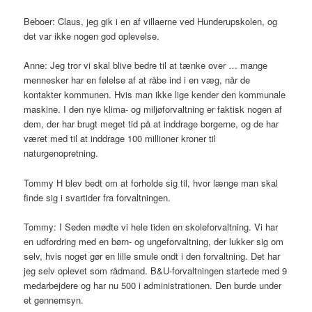
Beboer: Claus, jeg gik i en af villaerne ved Hunderupskolen, og
det var ikke nogen god oplevelse.
Anne: Jeg tror vi skal blive bedre til at tænke over … mange
mennesker har en følelse af at råbe ind i en væg, når de
kontakter kommunen. Hvis man ikke lige kender den kommunale
maskine. I den nye klima- og miljøforvaltning er faktisk nogen af
dem, der har brugt meget tid på at inddrage borgerne, og de har
været med til at inddrage 100 millioner kroner til
naturgenopretning.
Tommy H blev bedt om at forholde sig til, hvor længe man skal
finde sig i svartider fra forvaltningen.
Tommy: I Seden mødte vi hele tiden en skoleforvaltning. Vi har
en udfordring med en børn- og ungeforvaltning, der lukker sig om
selv, hvis noget gør en lille smule ondt i den forvaltning. Det har
jeg selv oplevet som rådmand. B&U-forvaltningen startede med 9
medarbejdere og har nu 500 i administrationen. Den burde under
et gennemsyn.