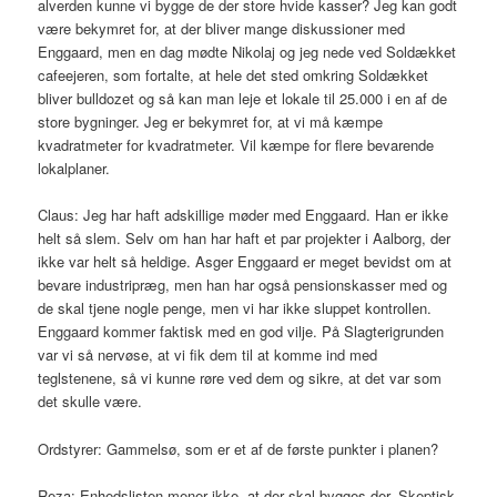
alverden kunne vi bygge de der store hvide kasser? Jeg kan godt
være bekymret for, at der bliver mange diskussioner med
Enggaard, men en dag mødte Nikolaj og jeg nede ved Soldækket
cafeejeren, som fortalte, at hele det sted omkring Soldækket
bliver bulldozet og så kan man leje et lokale til 25.000 i en af de
store bygninger. Jeg er bekymret for, at vi må kæmpe
kvadratmeter for kvadratmeter. Vil kæmpe for flere bevarende
lokalplaner.
Claus: Jeg har haft adskillige møder med Enggaard. Han er ikke
helt så slem. Selv om han har haft et par projekter i Aalborg, der
ikke var helt så heldige. Asger Enggaard er meget bevidst om at
bevare industripræg, men han har også pensionskasser med og
de skal tjene nogle penge, men vi har ikke sluppet kontrollen.
Enggaard kommer faktisk med en god vilje. På Slagterigrunden
var vi så nervøse, at vi fik dem til at komme ind med
teglstenene, så vi kunne røre ved dem og sikre, at det var som
det skulle være.
Ordstyrer: Gammelsø, som er et af de første punkter i planen?
Reza: Enhedslisten mener ikke, at der skal bygges der. Skeptisk