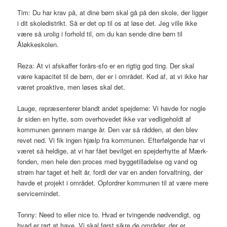
Tim: Du har krav på, at dine børn skal gå på den skole, der ligger
i dit skoledistrikt. Så er det op til os at løse det. Jeg ville ikke
være så urolig i forhold til, om du kan sende dine børn til
Åløkkeskolen.
Reza: At vi afskaffer forårs-sfo er en rigtig god ting. Der skal
være kapacitet til de børn, der er i området. Ked af, at vi ikke har
været proaktive, men løses skal det.
Lauge, repræsenterer blandt andet spejderne: Vi havde for nogle
år siden en hytte, som overhovedet ikke var vedligeholdt af
kommunen gennem mange år. Den var så rådden, at den blev
revet ned. Vi fik ingen hjælp fra kommunen. Efterfølgende har vi
været så heldige, at vi har fået bevilget en spejderhytte af Mærk-
fonden, men hele den proces med byggetilladelse og vand og
strøm har taget et helt år, fordi der var en anden forvaltning, der
havde et projekt i området. Opfordrer kommunen til at være mere
servicemindet.
Tonny: Need to eller nice to. Hvad er tvingende nødvendigt, og
hvad er rart at have. Vi skal først sikre de områder, der er