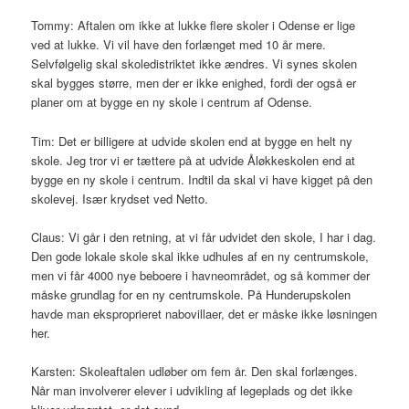
Tommy: Aftalen om ikke at lukke flere skoler i Odense er lige
ved at lukke. Vi vil have den forlænget med 10 år mere.
Selvfølgelig skal skoledistriktet ikke ændres. Vi synes skolen
skal bygges større, men der er ikke enighed, fordi der også er
planer om at bygge en ny skole i centrum af Odense.
Tim: Det er billigere at udvide skolen end at bygge en helt ny
skole. Jeg tror vi er tættere på at udvide Åløkkeskolen end at
bygge en ny skole i centrum. Indtil da skal vi have kigget på den
skolevej. Især krydset ved Netto.
Claus: Vi går i den retning, at vi får udvidet den skole, I har i dag.
Den gode lokale skole skal ikke udhules af en ny centrumskole,
men vi får 4000 nye beboere i havneområdet, og så kommer der
måske grundlag for en ny centrumskole. På Hunderupskolen
havde man eksproprieret nabovillaer, det er måske ikke løsningen
her.
Karsten: Skoleaftalen udløber om fem år. Den skal forlænges.
Når man involverer elever i udvikling af legeplads og det ikke