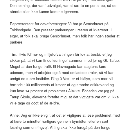
Den løsning, der var i udvalget, var at sætte en portal op, så de
største biler ikke kunne komme igennem.
Repræsentant for døveforeningen: Vi har jo Seniorhuset på
Toldbodgade. Den presser parkeringen i resten af kvarteret. I
siger, at folk skal bruge Seniorhuset, men folk har ingen steder at
parkere.
Tim: Hvis Klima- og miljøforvaltningen får lov at bestå, er jeg
sikker på, at vi kan finde løsninger sammen med jer og Gl. Tarup.
Meget af den tunge trafik til Havnegade kan sagtens køre
udenom, men vi arbejder også med omladecentraler, så vi kan
undgå de store lastbiler. Ring 3 Vest er et blålys, som man vil
brænde 100 millionervis af kroner af og smadre drikkevand og
kun løse 14 procent af problemet i Åløkke. Forleden var jeg på
Tarup Skole, eleverne fortalte mig, at det vigtigste var om vi ikke
ville tage os godt af de ældre.
Anne: Jeg er ikke enig i, at det er vigtigere at løse problemet med
at køre to minutter hurtigere gennem bymidten eller en sort
løsning som en ringvej. Alting skal ikke foregå på den tunge