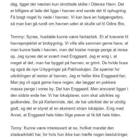
dag, ligger der næsten kun skrottede skibe i Odense Havn. Det
er billigere at lade det ligge i havnen end sende det til ophugning.
Få bragt noget liv nede i havnen. Vi kan lave en fodgængerbro,
så man kan gå rundt om havnen uden at skulle ud til Odins Bro.
Tommy: Synes, husbåde kunne være fantastisk. Et af kravene til
havneprojektet er brobygning. Vi ville alle sammen gerne have, at
man kunne bade i havnen, men det koster mange penge at rense
op. Jeg synes det er svært med Enggaard. Jeg er enig i, at
meget af det, man har bygget på havnen, er grimt. De hvide huse
og også de nye U-bygninger på Pakhuskajen. De spærrer for
udviklingen af resten af havnen. Jeg er heller ikke Enggaard-fan.
Men jeg vil også gerne have nogen, der lægger en pokkers
masse penge i vores by. Det kan Enggaard. Men ansvaret ligger i
den sidste ende her. Vi har lokalplaner, som skal udvikles og
godkendes. Se på Kerteminde, det, de har udviklet der er utrolig
godt, og det er styret af en ekstremt stram lokalplan. Enig med
Annei, at Enggaard hele tiden liiige prøver at få lidt hele tiden.
Tonny: Kunne være interessant at se, hvilket mandat den
stadsarkitekt har, for hvis hun ikke kan træffe nogen beslutninger,