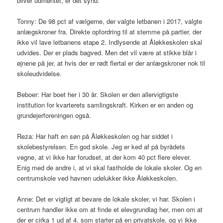
bliver udmøntet, er det synd.
Tonny: De 98 pct af vælgerne, der valgte letbanen i 2017, valgte
anlægskroner fra. Direkte opfordring til at stemme på partier, der
ikke vil lave letbanens etape 2. Indlysende at Åløkkeskolen skal
udvides. Der er plads bagved. Men det vil være at stikke blår i
øjnene på jer, at hvis der er rødt flertal er der anlægskroner nok til
skoleudvidelse.
Beboer: Har boet her i 30 år. Skolen er den allervigtigste
institution for kvarterets samlingskraft. Kirken er en anden og
grundejerforeningen også.
Reza: Har haft en søn på Åløkkeskolen og har siddet i
skolebestyrelsen. En god skole. Jeg er ked af på byrådets
vegne, at vi ikke har forudset, at der kom 40 pct flere elever.
Enig med de andre i, at vi skal fastholde de lokale skoler. Og en
centrumskole ved havnen udelukker ikke Åløkkeskolen.
Anne: Det er vigtigt at bevare de lokale skoler, vi har. Skolen i
centrum handler ikke om at finde et elevgrundlag her, men om at
der er cirka 1 ud af 4, som starter på en privatskole, og vi ikke