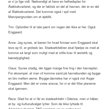
er vi jo lige vidt. Nødvendigt at have en helhedsplan for
Åløkkekvarteret, og der er faktisk en del af havnen, der er en del
af Åløkkekvarteret. Det kommer også i spil med
Marcipangrunden om et øjeblik.
Tim: Opfordrer til at tale pænt om nogen der ikke er her. Også
Enggaard.
Anne: Jeg synes, at barren for hvad firmaer som Enggaard skal
leve op til, er grotesk lav. Stadsarkitekten skal hjælpe os med at
komme så langt som muligt med at stille krav til æstetik og
bæredygtighed.
Claus: Synes stadig, der ligger mange fine ting i den havneplan.
For eksempel, at man vil komme sand på havnebunden og bygge
en bro mellem øerne. Brygge-dannelse har vi også vist Asger
Enggaard. Men det er vores ansvar, for vi er det filter planerne
skal igennem.
Reza: Glad for at vi får en stadsarkitekt i Odense, men vi håber,
at by- og kulturudvalget lytter. Som de ikke lyttede til
Arkitekturudvalget. TBT-projektet var en anden type