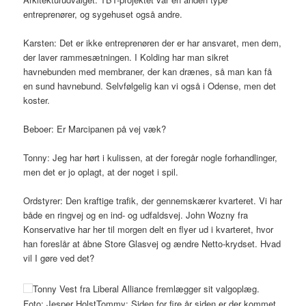
entreprenører, og sygehuset også andre.
Karsten: Det er ikke entreprenøren der er har ansvaret, men dem,
der laver rammesætningen. I Kolding har man sikret
havnebunden med membraner, der kan drænes, så man kan få
en sund havnebund. Selvfølgelig kan vi også i Odense, men det
koster.
Beboer: Er Marcipanen på vej væk?
Tonny: Jeg har hørt i kulissen, at der foregår nogle forhandlinger,
men det er jo oplagt, at der noget i spil.
Ordstyrer: Den kraftige trafik, der gennemskærer kvarteret. Vi har
både en ringvej og en ind- og udfaldsvej. John Wozny fra
Konservative har her til morgen delt en flyer ud i kvarteret, hvor
han foreslår at åbne Store Glasvej og ændre Netto-krydset. Hvad
vil I gøre ved det?
Tonny Vest fra Liberal Alliance fremlægger sit valgoplæg.
Foto: Jesper HolstTommy: Siden for fire år siden er der kommet