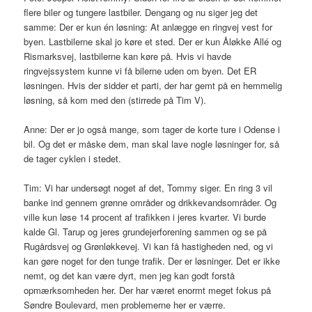
flere biler og tungere lastbiler. Dengang og nu siger jeg det
samme: Der er kun én løsning: At anlægge en ringvej vest for
byen. Lastbilerne skal jo køre et sted. Der er kun Åløkke Allé og
Rismarksvej, lastbilerne kan køre på. Hvis vi havde
ringvejssystem kunne vi få bilerne uden om byen. Det ER
løsningen. Hvis der sidder et parti, der har gemt på en hemmelig
løsning, så kom med den (stirrede på Tim V).
Anne: Der er jo også mange, som tager de korte ture i Odense i
bil. Og det er måske dem, man skal lave nogle løsninger for, så
de tager cyklen i stedet.
Tim: Vi har undersøgt noget af det, Tommy siger. En ring 3 vil
banke ind gennem grønne områder og drikkevandsområder. Og
ville kun løse 14 procent af trafikken i jeres kvarter. Vi burde
kalde Gl. Tarup og jeres grundejerforening sammen og se på
Rugårdsvej og Grønløkkevej. Vi kan få hastigheden ned, og vi
kan gøre noget for den tunge trafik. Der er løsninger. Det er ikke
nemt, og det kan være dyrt, men jeg kan godt forstå
opmærksomheden her. Der har været enormt meget fokus på
Søndre Boulevard, men problemerne her er værre.