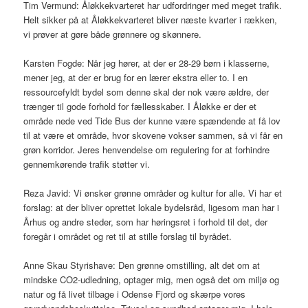
Tim Vermund: Åløkkekvarteret har udfordringer med meget trafik.
Helt sikker på at Åløkkekvarteret bliver næste kvarter i rækken,
vi prøver at gøre både grønnere og skønnere.
Karsten Fogde: Når jeg hører, at der er 28-29 børn i klasserne,
mener jeg, at der er brug for en lærer ekstra eller to. I en
ressourcefyldt bydel som denne skal der nok være ældre, der
trænger til gode forhold for fællesskaber. I Åløkke er der et
område nede ved Tide Bus der kunne være spændende at få lov
til at være et område, hvor skovene vokser sammen, så vi får en
grøn korridor. Jeres henvendelse om regulering for at forhindre
gennemkørende trafik støtter vi.
Reza Javid: Vi ønsker grønne områder og kultur for alle. Vi har et
forslag: at der bliver oprettet lokale bydelsråd, ligesom man har i
Århus og andre steder, som har høringsret i forhold til det, der
foregår i området og ret til at stille forslag til byrådet.
Anne Skau Styrishave: Den grønne omstilling, alt det om at
mindske CO2-udledning, optager mig, men også det om miljø og
natur og få livet tilbage i Odense Fjord og skærpe vores