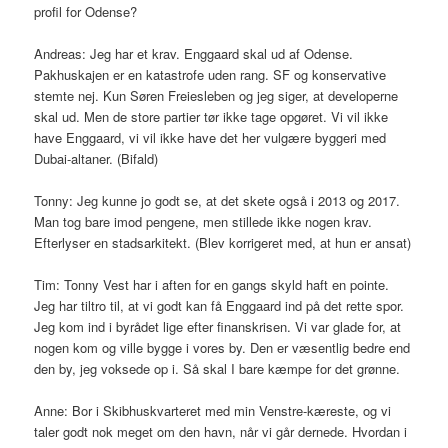
profil for Odense?
Andreas: Jeg har et krav. Enggaard skal ud af Odense.
Pakhuskajen er en katastrofe uden rang. SF og konservative
stemte nej. Kun Søren Freiesleben og jeg siger, at developerne
skal ud. Men de store partier tør ikke tage opgøret. Vi vil ikke
have Enggaard, vi vil ikke have det her vulgære byggeri med
Dubai-altaner. (Bifald)
Tonny: Jeg kunne jo godt se, at det skete også i 2013 og 2017.
Man tog bare imod pengene, men stillede ikke nogen krav.
Efterlyser en stadsarkitekt. (Blev korrigeret med, at hun er ansat)
Tim: Tonny Vest har i aften for en gangs skyld haft en pointe.
Jeg har tiltro til, at vi godt kan få Enggaard ind på det rette spor.
Jeg kom ind i byrådet lige efter finanskrisen. Vi var glade for, at
nogen kom og ville bygge i vores by. Den er væsentlig bedre end
den by, jeg voksede op i. Så skal I bare kæmpe for det grønne.
Anne: Bor i Skibhuskvarteret med min Venstre-kæreste, og vi
taler godt nok meget om den havn, når vi går dernede. Hvordan i