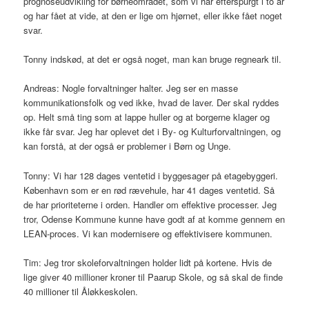
prognoseudvikling for børneområdet, som vi har efterspurgt i to år
og har fået at vide, at den er lige om hjørnet, eller ikke fået noget
svar.
Tonny indskød, at det er også noget, man kan bruge regneark til.
Andreas: Nogle forvaltninger halter. Jeg ser en masse
kommunikationsfolk og ved ikke, hvad de laver. Der skal ryddes
op. Helt små ting som at lappe huller og at borgerne klager og
ikke får svar. Jeg har oplevet det i By- og Kulturforvaltningen, og
kan forstå, at der også er problemer i Børn og Unge.
Tonny: Vi har 128 dages ventetid i byggesager på etagebyggeri.
København som er en rød rævehule, har 41 dages ventetid. Så
de har prioriteterne i orden. Handler om effektive processer. Jeg
tror, Odense Kommune kunne have godt af at komme gennem en
LEAN-proces. Vi kan modernisere og effektivisere kommunen.
Tim: Jeg tror skoleforvaltningen holder lidt på kortene. Hvis de
lige giver 40 millioner kroner til Paarup Skole, og så skal de finde
40 millioner til Åløkkeskolen.