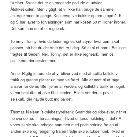
følelser. Synes det er en bragende god ide at udvide
Åløkkeskolen. Men vigtigt, at vi ikke kan bruge de samme
anlægskroner to gange. Konservative bakker op om etape 2. K
og S har lavet to forvaltninger, som har kostet 50 millioner kroner.
Det kan man se af et regneark.
Tommy: Tonny, hvis du lader regnearket styre, hvor børn skal
passes, så har du det som det er i dag. Så skal et barn i Bellinge
fragtes til Seden. Nej, Tonny, det er ikke regneark, men os
politikere, der bestemmer.
Anne: Rigtig irriterende at vi bliver ved med at spille kollektiv
trafik og grønne planer ud mod velfærd. Alle er nødt til at tage
ansvar for deres lille hjørne af verden, og kollektiv trafik er noget,
vi har besluttet at give til hinanden. Ellers var der et privat
selskab, der havde budt ind på det.
Thomas Nielsen (skolebestyrelsen): Svartider og ikke-svar, når vi
henvender os til forvaltningen. Hvad er jeres holdning til det? At
vores skole skal arbejde sammen med pedelordning fra en af
anden skole og rengøring fra en tredje skole. Eksempel: Hvad er