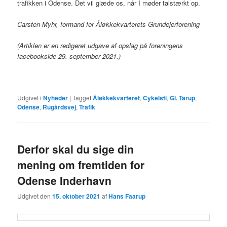
trafikken i Odense. Det vil glæde os, når I møder talstærkt op.
Carsten Myhr, formand for Åløkkekvarterets Grundejerforening
(Artiklen er en redigeret udgave af opslag på foreningens
facebookside 29. september 2021.)
Udgivet i
Nyheder
|
Tagget
Åløkkekvarteret
,
Cykelsti
,
Gl. Tarup
,
Odense
,
Rugårdsvej
,
Trafik
Derfor skal du sige din
mening om fremtiden for
Odense Inderhavn
Udgivet den
15. oktober 2021
af
Hans Faarup