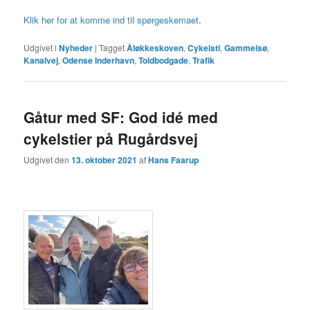
Klik her for at komme ind til spørgeskemaet
.
Udgivet i
Nyheder
|
Tagget
Åløkkeskoven
,
Cykelsti
,
Gammelsø
,
Kanalvej
,
Odense Inderhavn
,
Toldbodgade
,
Trafik
Gåtur med SF: God idé med
cykelstier på Rugårdsvej
Udgivet den
13. oktober 2021
af
Hans Faarup