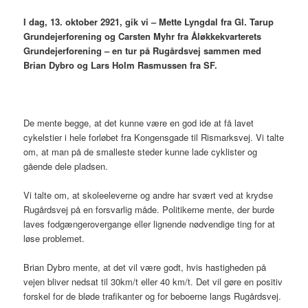
I dag, 13. oktober 2921, gik vi – Mette Lyngdal fra Gl. Tarup
Grundejerforening og Carsten Myhr fra Åløkkekvarterets
Grundejerforening – en tur på Rugårdsvej sammen med
Brian Dybro og Lars Holm Rasmussen fra SF.
De mente begge, at det kunne være en god ide at få lavet
cykelstier i hele forløbet fra Kongensgade til Rismarksvej. Vi talte
om, at man på de smalleste steder kunne lade cyklister og
gående dele pladsen.
Vi talte om, at skoleeleverne og andre har svært ved at krydse
Rugårdsvej på en forsvarlig måde. Politikerne mente, der burde
laves fodgængerovergange eller lignende nødvendige ting for at
løse problemet.
Brian Dybro mente, at det vil være godt, hvis hastigheden på
vejen bliver nedsat til 30km/t eller 40 km/t. Det vil gøre en positiv
forskel for de bløde trafikanter og for beboerne langs Rugårdsvej.