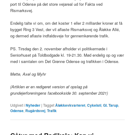
port til Odense på det store vejareal ud for Fakta ved
Rismarksvej.
Endelig talte vi om, om det koster 1 eller 2 milliarder kroner at få
bygget Ring 3 Vest, der vil aflaste Rismarksvej og Åløkke Allé,
og dermed aflaste indfaldsveje for gennemkørende trafik.
PS. Tirsdag den 2. november afholder vi politikermøde i
Seniorhuset på Toldbodgade kl. 19-21.30. Mød endelig op og vær
med i samtalen om Det Grønne Odense og trafikken i Odense.
Mette, Axel og Myhr
(Artiklen er en redigeret version af opslag på
grundejerforeningens facebookside 30. september 2021)
Udgivet i
Nyheder
|
Tagget
Åløkkevkvarteret
,
Cykelsti
,
Gl. Tarup
,
Odense
,
Rugårdsvej
,
Trafik