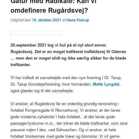
Gåtur med Radikale: Kan vi
omdefinere Rugårdsvej?
Udgivet den
16. oktober 2021
af
Hans Faarup
29.september 2021 tog vi hul på et nyt stort emne:
Rugårdsvej. Det er en meget trafikeret indfaldsvej til Odense
… men den er meget slidt og ikke særlig sikker for de bløde
trafikanter.
Vi har indledt et samarbejde med den nye forening i Gl. Tarup,
Gl. Tarup Grundejerforening, hvor formanden,
Mette Lyngdal
,
også glæder sig til det samarbejde.
Vi ønsker, at Rugårdsvej får en ordentlig grundig renovering i
forløbet Kongensgade til Rismarksvej. Vi ønsker, at der laves
gode moderne cykelstier i hele forløbet, at der laves gode
passager/lyskurve m.m., der sikrer de bløde trafikanter, som skal
passere vejen f.eks. ved Søhusstien. Og vi ønsker, at hele
forløbet forskønnes med gode træer og blomster. Vi vil gerne