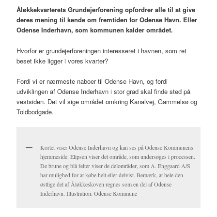
Åløkkekvarterets Grundejerforening opfordrer alle til at give
deres mening til kende om fremtiden for Odense Havn. Eller
Odense Inderhavn, som kommunen kalder området.
Hvorfor er grundejerforeningen interesseret i havnen, som ret
beset ikke ligger i vores kvarter?
Fordi vi er nærmeste naboer til Odense Havn, og fordi
udviklingen af Odense Inderhavn i stor grad skal finde sted på
vestsiden. Det vil sige området omkring Kanalvej, Gammelsø og
Toldbodgade.
Kortet viser Odense Inderhavn og kan ses på Odense Kommunens
hjemmeside. Elipsen viser det område, som undersøges i processen.
De brune og blå felter viser de delområder, som A. Enggaard A/S
har mulighed for at købe helt eller delvist. Bemærk, at hele den
østlige del af Åløkkeskoven regnes som en del af Odense
Inderhavn. Illustration: Odense Kommune