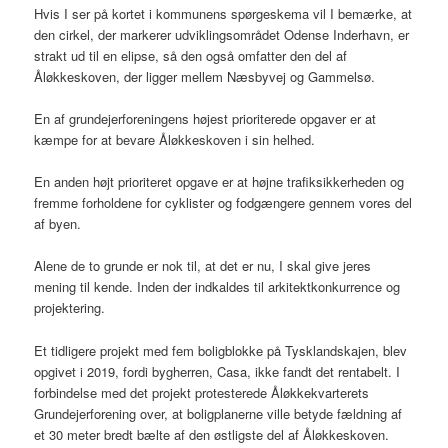
Hvis I ser på kortet i kommunens spørgeskema vil I bemærke, at
den cirkel, der markerer udviklingsområdet Odense Inderhavn, er
strakt ud til en elipse, så den også omfatter den del af
Åløkkeskoven, der ligger mellem Næsbyvej og Gammelsø.
En af grundejerforeningens højest prioriterede opgaver er at
kæmpe for at bevare Åløkkeskoven i sin helhed.
En anden højt prioriteret opgave er at højne trafiksikkerheden og
fremme forholdene for cyklister og fodgængere gennem vores del
af byen.
Alene de to grunde er nok til, at det er nu, I skal give jeres
mening til kende. Inden der indkaldes til arkitektkonkurrence og
projektering.
Et tidligere projekt med fem boligblokke på Tysklandskajen, blev
opgivet i 2019, fordi bygherren, Casa, ikke fandt det rentabelt. I
forbindelse med det projekt protesterede Åløkkekvarterets
Grundejerforening over, at boligplanerne ville betyde fældning af
et 30 meter bredt bælte af den østligste del af Åløkkeskoven.