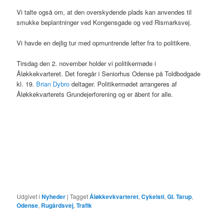
Vi talte også om, at den overskydende plads kan anvendes til
smukke beplantninger ved Kongensgade og ved Rismarksvej.
Vi havde en dejlig tur med opmuntrende løfter fra to politikere.
Tirsdag den 2. november holder vi politikermøde i
Åløkkekvarteret. Det foregår i Seniorhus Odense på Toldbodgade
kl. 19.
Brian Dybro
deltager. Politikermødet arrangeres af
Åløkkekvarterets Grundejerforening og er åbent for alle.
Udgivet i
Nyheder
|
Tagget
Åløkkevkvarteret
,
Cykelsti
,
Gl. Tarup
,
Odense
,
Rugårdsvej
,
Trafik