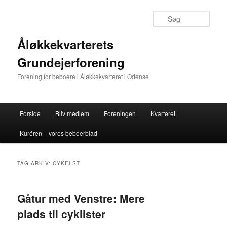
Fortsæt
Fortsæt
til
til
Søg
primært
sekundært
indhold
indhold
Åløkkekvarterets
Grundejerforening
Forening for beboere i Åløkkekvarteret i Odense
Hovedmenu
Forside
Bliv medlem
Foreningen
Kvarteret
Kuréren – vores beboerblad
TAG-ARKIV:
CYKELSTI
Gåtur med Venstre: Mere
plads til cyklister