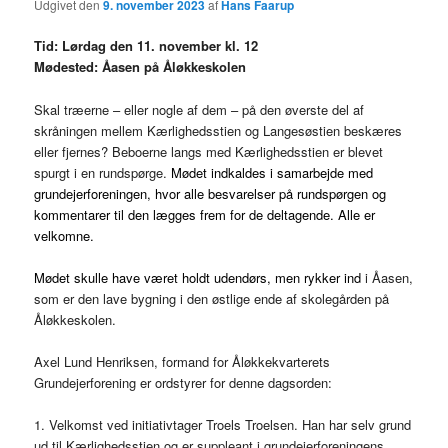
Udgivet den
9. november 2023
af
Hans Faarup
Tid: Lørdag den 11. november kl. 12
Mødested: Åasen på Åløkkeskolen
Skal træerne – eller nogle af dem – på den øverste del af
skråningen mellem Kærlighedsstien og Langesøstien beskæres
eller fjernes? Beboerne langs med Kærlighedsstien er blevet
spurgt i en rundspørge.
Mødet indkaldes i samarbejde med
grundejerforeningen, hvor alle besvarelser på rundspørgen og
kommentarer til den lægges frem for de deltagende. Alle er
velkomne.
Mødet skulle have været holdt udendørs, men rykker ind
i Åasen,
som er den lave bygning i den østlige ende af skolegården på
Åløkkeskolen.
Axel Lund Henriksen, formand for Åløkkekvarterets
Grundejerforening er ordstyrer for denne dagsorden:
1. Velkomst ved initiativtager Troels Troelsen. Han har selv grund
ud til Kærlighedsstien og er suppleant i grundejerforeningens