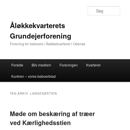
Fortsæt
Fortsæt
til
til
Søg
primært
sekundært
indhold
indhold
Åløkkekvarterets
Grundejerforening
Forening for beboere i Åløkkekvarteret i Odense
Hovedmenu
Forside
Bliv medlem
Foreningen
Kvarteret
Kuréren – vores beboerblad
TAG-ARKIV:
LANGESØSTIEN
Møde om beskæring af træer
ved Kærlighedsstien