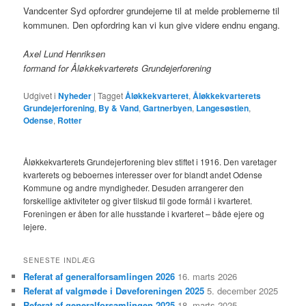
Vandcenter Syd opfordrer grundejerne til at melde problemerne til
kommunen. Den opfordring kan vi kun give videre endnu engang.
Axel Lund Henriksen
formand for Åløkkekvarterets Grundejerforening
Udgivet i
Nyheder
|
Tagget
Åløkkekvarteret
,
Åløkkekvarterets
Grundejerforening
,
By & Vand
,
Gartnerbyen
,
Langesøstien
,
Odense
,
Rotter
Åløkkekvarterets Grundejerforening blev stiftet i 1916. Den varetager
kvarterets og beboernes interesser over for blandt andet Odense
Kommune og andre myndigheder. Desuden arrangerer den
forskellige aktiviteter og giver tilskud til gode formål i kvarteret.
Foreningen er åben for alle husstande i kvarteret – både ejere og
lejere.
SENESTE INDLÆG
Referat af generalforsamlingen 2026
16. marts 2026
Referat af valgmøde i Døveforeningen 2025
5. december 2025
Referat af generalforsamlingen 2025
18. marts 2025