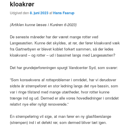
kloakrør
Udgivet den
8. juni 2023
af
Hans Faarup
(Artiklen kunne læses i Kuréren 6-2023)
De seneste måneder har der været mange rotter ved
Langesøstien. Kunne det skyldes, at rør, der fører kloakvand væk
fra Gartnerbyen er blevet koblet forkert sammen, så der ledes
kloakvand – og rotter – ud i bassinet langs med Langesøstien?
Det har grundejerforeningen spurgt Vandcenter Syd, som svarer:
”Som konsekvens af rotteproblemer i området, har vi derudover
sidste år strømpeforet en stor ledning langs det nye bassin, som
var i ringe tilstand med mange utætheder, hvor rotter kunne
trænge ind og ud. Dermed er alle vores hovedledninger i området
relativt nye eller nyligt renoverede.”
En strømpeføring vil sige, at man fører en ny glasfiberslange
(strømpen) ind i et defekt rør, som dermed bliver tæt igen.