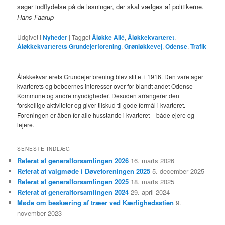
søger indflydelse på de løsninger, der skal vælges af politikerne.
Hans Faarup
Udgivet i
Nyheder
|
Tagget
Åløkke Allé
,
Åløkkekvarteret
,
Åløkkekvarterets Grundejerforening
,
Grønløkkevej
,
Odense
,
Trafik
Åløkkekvarterets Grundejerforening blev stiftet i 1916. Den varetager
kvarterets og beboernes interesser over for blandt andet Odense
Kommune og andre myndigheder. Desuden arrangerer den
forskellige aktiviteter og giver tilskud til gode formål i kvarteret.
Foreningen er åben for alle husstande i kvarteret – både ejere og
lejere.
SENESTE INDLÆG
Referat af generalforsamlingen 2026
16. marts 2026
Referat af valgmøde i Døveforeningen 2025
5. december 2025
Referat af generalforsamlingen 2025
18. marts 2025
Referat af generalforsamlingen 2024
29. april 2024
Møde om beskæring af træer ved Kærlighedsstien
9.
november 2023