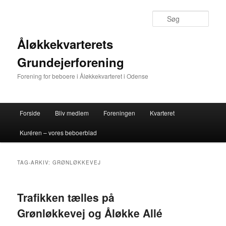
Fortsæt
Fortsæt
til
til
Søg
primært
sekundært
indhold
indhold
Åløkkekvarterets
Grundejerforening
Forening for beboere i Åløkkekvarteret i Odense
Hovedmenu
Forside
Bliv medlem
Foreningen
Kvarteret
Kuréren – vores beboerblad
TAG-ARKIV:
GRØNLØKKEVEJ
Trafikken tælles på
Grønløkkevej og Åløkke Allé