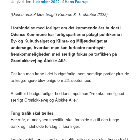
Udgivet den
1. oktober 2022
af
Hans Faarup
(Denne artikel blev bragt i Kuréren 8, 1. oktober 2022)
I forbindelse med forliget om det kommende års budget i
Odense Kommune har forligspartierne pålagt politikerne i
By- og Kultudvalget og Klima- og Miljøudvalget at
undersøge, hvordan man kan forbedre nord-syd-
fremkommeligheden med særligt fokus på trafikken på
Grønløkkevej og Åløkke Allé.
Det kan man læse i det budgetforlig, som samtlige partier plus de
to løsgængere blev enige om 22. september.
Afsnittet i budgetforliget hedder simpelthen ”Fremkommelighed –
særligt Grønløkkevej og Åløkke Allé.”
Tung trafik skal tælles
Her står, at analysen specifikt skal forholde sig til den tunge
trafik og indeholde forslag til løsninger.
Første skridt i analysen bliver trafiktællinger, der skal finde sted i