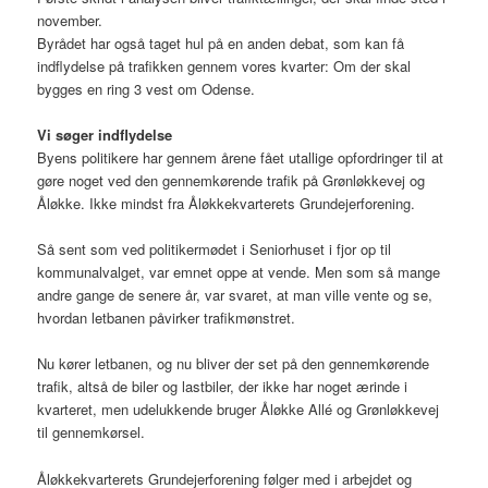
november.
Byrådet har også taget hul på en anden debat, som kan få
indflydelse på trafikken gennem vores kvarter: Om der skal
bygges en ring 3 vest om Odense.
Vi søger indflydelse
Byens politikere har gennem årene fået utallige opfordringer til at
gøre noget ved den gennemkørende trafik på Grønløkkevej og
Åløkke. Ikke mindst fra Åløkkekvarterets Grundejerforening.
Så sent som ved politikermødet i Seniorhuset i fjor op til
kommunalvalget, var emnet oppe at vende. Men som så mange
andre gange de senere år, var svaret, at man ville vente og se,
hvordan letbanen påvirker trafikmønstret.
Nu kører letbanen, og nu bliver der set på den gennemkørende
trafik, altså de biler og lastbiler, der ikke har noget ærinde i
kvarteret, men udelukkende bruger Åløkke Allé og Grønløkkevej
til gennemkørsel.
Åløkkekvarterets Grundejerforening følger med i arbejdet og