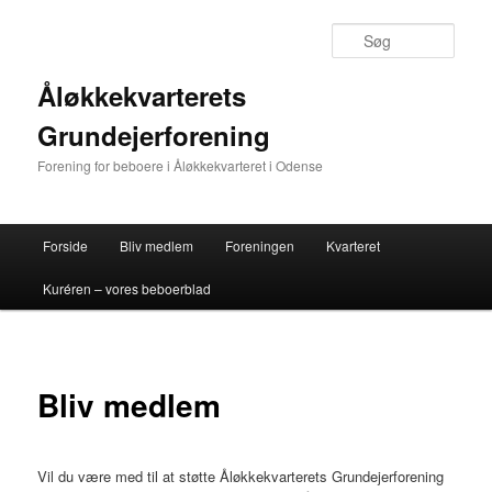
Fortsæt
til
Søg
primært
indhold
Åløkkekvarterets
Grundejerforening
Forening for beboere i Åløkkekvarteret i Odense
Hovedmenu
Forside
Bliv medlem
Foreningen
Kvarteret
Kuréren – vores beboerblad
Bliv medlem
Vil du være med til at støtte Åløkkekvarterets Grundejerforening